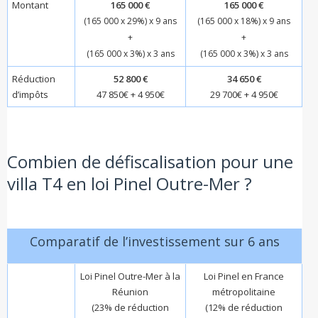
Montant
165 000 €
165 000 €
(165 000 x 29%) x 9 ans
(165 000 x 18%) x 9 ans
+
+
(165 000 x 3%) x 3 ans
(165 000 x 3%) x 3 ans
Réduction
52 800 €
34 650 €
d’impôts
47 850€ + 4 950€
29 700€ + 4 950€
Combien de défiscalisation pour une
villa T4 en loi Pinel Outre-Mer ?
Comparatif de l’investissement sur 6 ans
Loi Pinel Outre-Mer à la
Loi Pinel en France
Réunion
métropolitaine
(23% de réduction
(12% de réduction