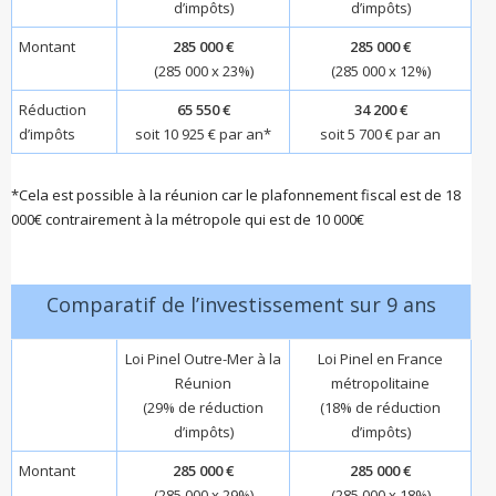
d’impôts)
d’impôts)
Montant
285 000 €
285 000 €
(285 000 x 23%)
(285 000 x 12%)
Réduction
65 550 €
34 200 €
d’impôts
soit 10 925 € par an*
soit 5 700 € par an
*Cela est possible à la réunion car le plafonnement fiscal est de 18
000€ contrairement à la métropole qui est de 10 000€
Comparatif de l’investissement sur 9 ans
Loi Pinel Outre-Mer à la
Loi Pinel en France
Réunion
métropolitaine
(29% de réduction
(18% de réduction
d’impôts)
d’impôts)
Montant
285 000 €
285 000 €
(285 000 x 29%)
(285 000 x 18%)