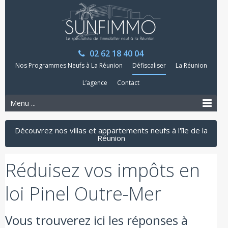
02 62 18 40 04
Nos Programmes Neufs à La Réunion
Défiscaliser
La Réunion
L’agence
Contact
Menu ...
Découvrez nos villas et appartements neufs à l'île de la
Réunion
Réduisez vos impôts en
loi Pinel Outre-Mer
Vous trouverez ici les réponses à