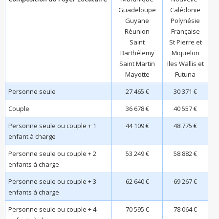
Guadeloupe
Calédonie
Guyane
Polynésie
Réunion
Française
Saint
St Pierre et
Barthélemy
Miquelon
Saint Martin
Iles Wallis et
Mayotte
Futuna
Personne seule
27 465 €
30 371 €
Couple
36 678 €
40 557 €
Personne seule ou couple + 1
44 109 €
48 775 €
enfant à charge
Personne seule ou couple + 2
53 249 €
58 882 €
enfants à charge
Personne seule ou couple + 3
62 640 €
69 267 €
enfants à charge
Personne seule ou couple + 4
70 595 €
78 064 €