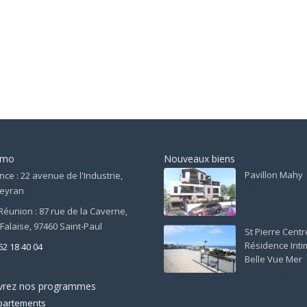
mmo
Nouveaux biens
Pavillon Mahy
nce : 22 avenue de l'Industrie,
Teyran
180,150 € 1
Réunion : 87 rue de la Caverne,
 Falaise, 97460 Saint-Paul
St Pierre Centre
Résidence Inti
62 18 40 04
Belle Vue Mer
298,000 € 1
vrez nos programmes
partements