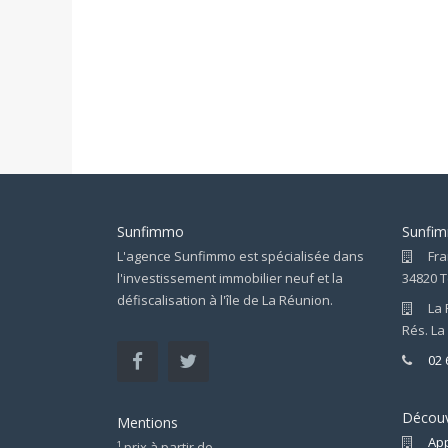
Sunfimmo
Sunfi
L'agence Sunfimmo est spécialisée dans
Fra
l'investissement immobilier neuf et la
34820 
défiscalisation à l'île de La Réunion.
La 
Rés. La
02 
Décou
Mentions
Ap
¹ prix à partir de.