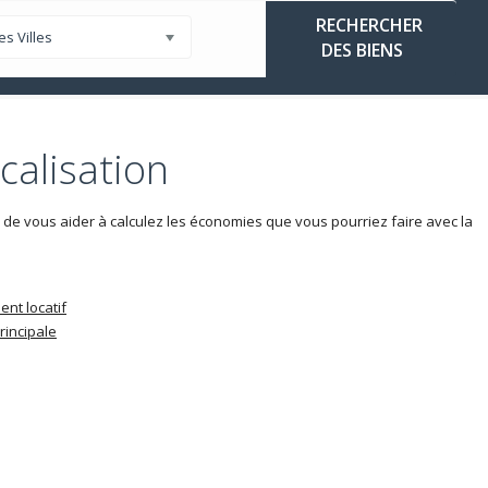
es Villes
ammes Neufs à La Réunion
Défiscaliser
La Réunion
calisation
de vous aider à calculez les économies que vous pourriez faire avec la
ent locatif
rincipale