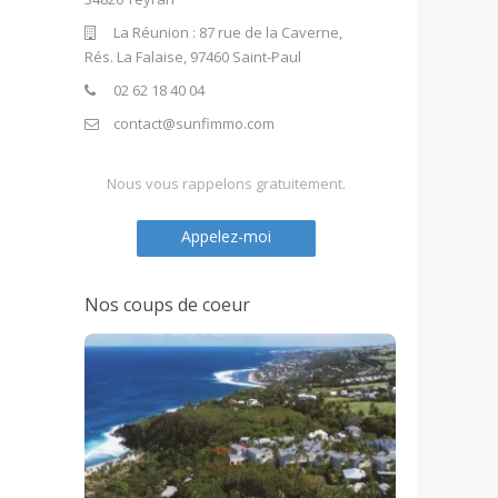
La Réunion : 87 rue de la Caverne,
Rés. La Falaise, 97460 Saint-Paul
02 62 18 40 04
contact@sunfimmo.com
Nous vous rappelons gratuitement.
Appelez-moi
Nos coups de coeur