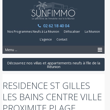
02 62 18 40 04
Nos Programmes Neufs à La Réunion
Défiscaliser
La Réunion
L’agence
Contact
Menu ...
Découvrez nos villas et appartements neufs à l'île de la
Réunion
RESIDENCE ST GILLES
LES BAINS CENTRE VILLE
PROXIMITE PLAGE