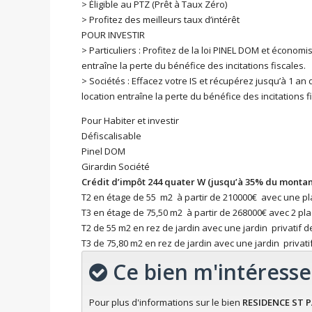
> Éligible au PTZ (Prêt à Taux Zéro)
> Profitez des meilleurs taux d’intérêt
POUR INVESTIR
> Particuliers : Profitez de la loi PINEL DOM et écono
entraîne la perte du bénéfice des incitations fiscales.
> Sociétés : Effacez votre IS et récupérez jusqu’à 1 a
location entraîne la perte du bénéfice des incitations f
Pour Habiter et investir
Défiscalisable
Pinel DOM
Girardin Société
Crédit d’impôt 244 quater W (jusqu’à 35% du montant
T2 en étage de 55 m2 à partir de 210000€ avec une pla
T3 en étage de 75,50 m2 à partir de 268000€ avec 2 pla
T2 de 55 m2 en rez de jardin avec une jardin privatif 
T3 de 75,80 m2 en rez de jardin avec une jardin privat
Ce bien m'intéresse
Pour plus d'informations sur le bien
RESIDENCE ST P