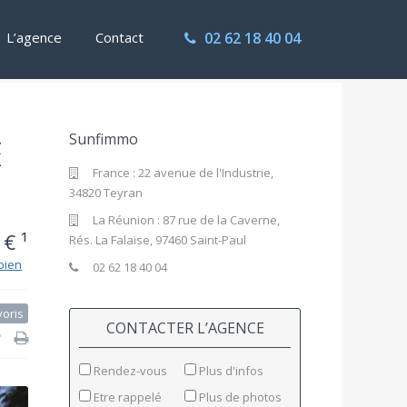
L’agence
Contact
02 62 18 40 04
Sunfimmo
E
France : 22 avenue de l'Industrie,
34820 Teyran
La Réunion : 87 rue de la Caverne,
€ ¹
Rés. La Falaise, 97460 Saint-Paul
bien
02 62 18 40 04
voris
CONTACTER L’AGENCE
Rendez-vous
Plus d'infos
Etre rappelé
Plus de photos