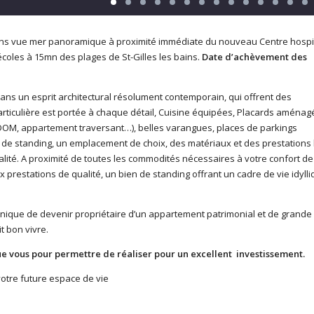
ns vue mer panoramique à proximité immédiate du nouveau Centre hospit
coles à 15mn des plages de St-Gilles les bains.
Date d’achèvement des
ns un esprit architectural résolument contemporain, qui offrent des
particulière est portée à chaque détail, Cuisine équipées, Placards aménag
DOM, appartement traversant…), belles varangues, places de parkings
 de standing, un emplacement de choix, des matériaux et des prestations
lité. A proximité de toutes les commodités nécessaires à votre confort de
 prestations de qualité, un bien de standing offrant un cadre de vie idyll
unique de devenir propriétaire d’un appartement patrimonial et de grande
t bon vivre.
ue vous pour permettre de réaliser pour un excellent investissement.
otre future espace de vie