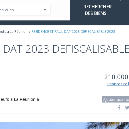
es Villes
ammes Neufs à La Réunion
Défiscaliser
La Réunion
ufs à La Réunion
RESIDENCE ST PAUL DAT 2023 DEFISCALISABLE 2023
 DAT 2023 DEFISCALISABL
210,000 
Financez ce 
ufs à La Réunion
à
Ajouter aux fa