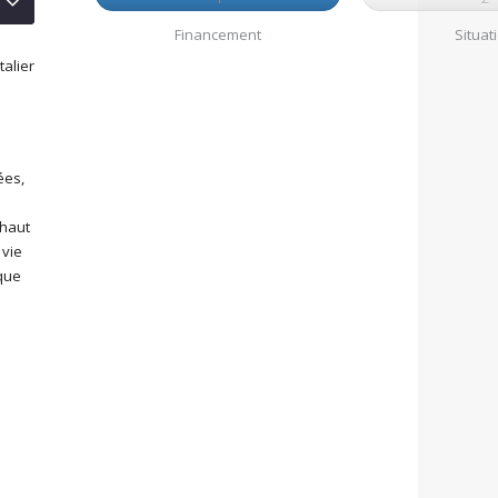
Financement
Situat
alier
ées,
 haut
 vie
ique