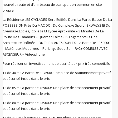
nouvelle route et d’un réseau de transport en commun en site
propre.
La Résidence LES CYCLADES Sera Édifiée Dans La Partie Basse De La
POSSESSION Près Du MAC DO , Du Complexe Sportif EKWALYS Et Du
Gymnase.Ecoles, Collège Et Lycée Àproximité – 3 Minutes De La
Route Des Tamarins – Quartier Calme- 39 Logements Et Une
Architecture Rafinée – Du T1 Bis Au T5 DUPLEX – À Partir De 135000€
– Matériaux Modernes – Parkings Sous-Sol – R+2+ COMBLES AVEC
ASCENSEUR – Vidéophone
Pour réaliser un investissement de qualité aux prix trés compétitifs
T1 de 40 m2 À Partir De 137600€ une place de stationnement privatif
et sécurisé inclus dans le prix
T2 de 65 m2 à partir de 185000€ une place de stationnement privatif
et sécurisé inclus dans le prix
T3 de 80 m2 à partir de 239000€ une place de stationnement privatif
et sécurisé inclus dans le prix
T4 de 111 m2 à partir de 295000€ une place de stationnement