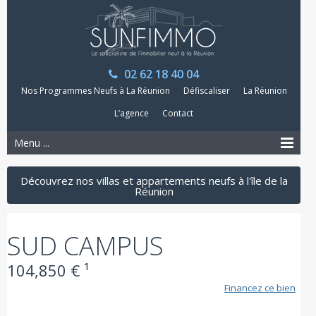
02 62 18 40 04
Nos Programmes Neufs à La Réunion
Défiscaliser
La Réunion
L’agence
Contact
Menu ...
Découvrez nos villas et appartements neufs à l'île de la
Réunion
SUD CAMPUS
104,850 € ¹
Financez ce bien